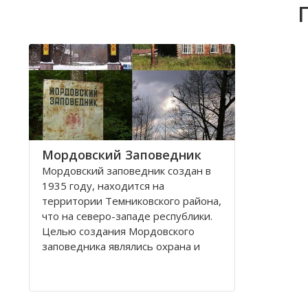
Мордовский Заповедник
Мордовский заповедник создан в
1935 году, находится на
территории Темниковского района,
что на северо-западе республики.
Целью создания Мордовского
заповедника являлись охрана и
восстановление лесного массива
южной части таежной зоны с
еловыми насаждениями,
сохранение и обогащение