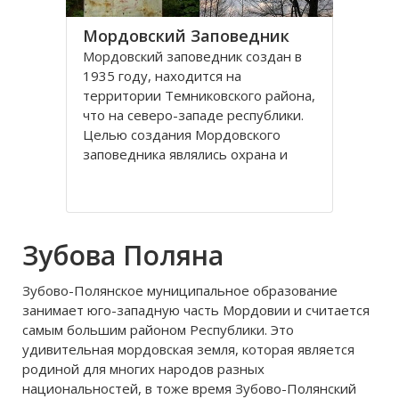
Мордовский Заповедник
Мордовский заповедник создан в
1935 году, находится на
территории Темниковского района,
что на северо-западе республики.
Целью создания Мордовского
заповедника являлись охрана и
восстановление лесного массива
южной части таежной зоны с
еловыми насаждениями,
сохранение и обогащение
Зубова Поляна
животного мира
Зубово-Полянское муниципальное образование
занимает юго-западную часть Мордовии и считается
самым большим районом Республики. Это
удивительная мордовская земля, которая является
родиной для многих народов разных
национальностей, в тоже время Зубово-Полянский